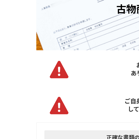
古物
あ
ご自
し
正確な書類