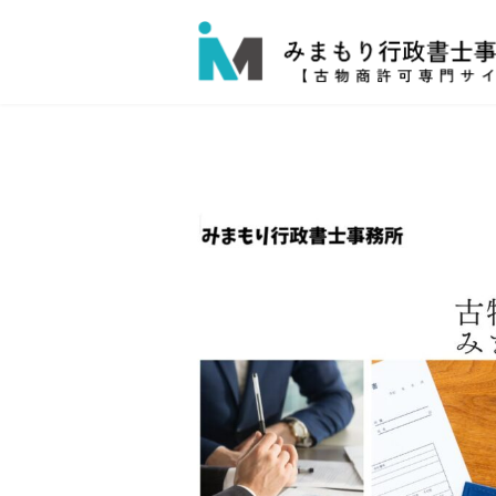
コ
ナ
ン
ビ
テ
ゲ
ン
ー
ツ
シ
へ
ョ
ス
ン
キ
に
ッ
移
プ
動