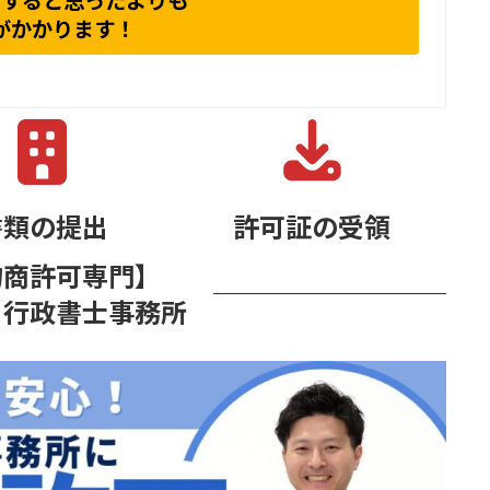
請すると思ったよりも
がかかります！
書類の提出
許可証の受領
物商許可専門】
り行政書士事務所