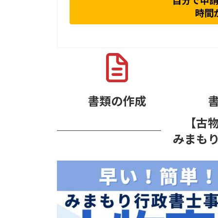
自分で申
時間
書類の作成
【古
みまも