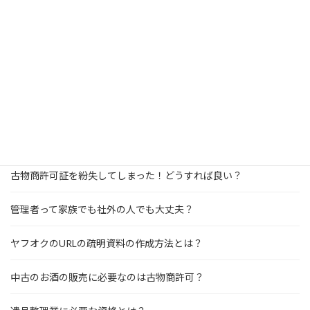
法人の古物商許可申請で注意すべきこと
メルカリで事業者による古物商取引が禁止に！？
管理者の自宅と営業所が遠距離でも追加書類を出せば大丈夫？
古物営業の法令違反に注意！罰則や処分について解説
古物商許可証を紛失してしまった！どうすれば良い？
管理者って家族でも社外の人でも大丈夫？
ヤフオクのURLの疏明資料の作成方法とは？
中古のお酒の販売に必要なのは古物商許可？