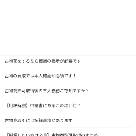
営業所が賃貸物件の場合、使用承諾書は必要？
メルカリのURLの疏明資料の作成方法とは？
【古物商許可】URLの届出が必要な場合とは？
許可取得後に申請した内容と変更があった場合には
古物商をするなら標識の掲示が必要です
古物の買取では本人確認が必須です！
古物商許可取得後の三大義務ご存知ですか？
【用語解説】申請書にあるこの項目何？
古物商取引には記録義務があります
【副業したい方は必見】古物商許可取得のすすめ